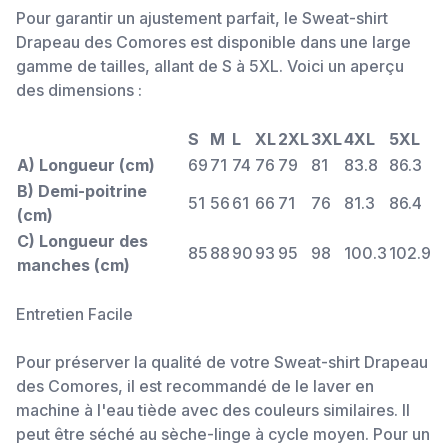
Pour garantir un ajustement parfait, le Sweat-shirt
Drapeau des Comores est disponible dans une large
gamme de tailles, allant de S à 5XL. Voici un aperçu
des dimensions :
S
M
L
XL
2XL
3XL
4XL
5XL
A) Longueur (cm)
69
71
74
76
79
81
83.8
86.3
B) Demi-poitrine
51
56
61
66
71
76
81.3
86.4
(cm)
C) Longueur des
85
88
90
93
95
98
100.3
102.9
manches (cm)
Entretien Facile
Pour préserver la qualité de votre Sweat-shirt Drapeau
des Comores, il est recommandé de le laver en
machine à l'eau tiède avec des couleurs similaires. Il
peut être séché au sèche-linge à cycle moyen. Pour un