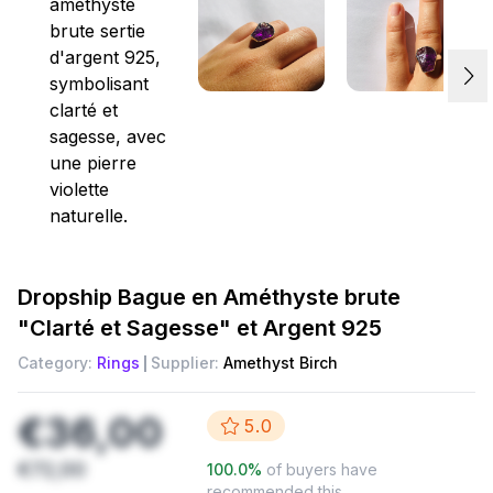
Dropship
Bague en Améthyste brute
"Clarté et Sagesse" et Argent 925
Category:
Rings
Supplier:
Amethyst Birch
€36,00
5.0
€72,00
100.0
%
of buyers have
recommended this.