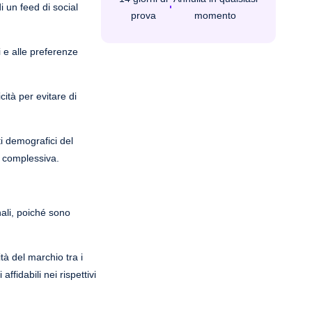
di un feed di social
prova
momento
i e alle preferenze
ità per evitare di
ti demografici del
e complessiva.
nali, poiché sono
tà del marchio tra i
fidabili nei rispettivi