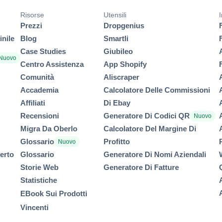
Risorse
Utensili
I
Prezzi
Dropgenius
nile
Blog
Smartli
Case Studies
Giubileo
Nuovo
Centro Assistenza
App Shopify
Comunità
Aliscraper
Accademia
Calcolatore Delle Commissioni
Affiliati
Di Ebay
Recensioni
Generatore Di Codici QR
Nuovo
Migra Da Oberlo
Calcolatore Del Margine Di
Glossario
Profitto
Nuovo
perto
Glossario
Generatore Di Nomi Aziendali
Storie Web
Generatore Di Fatture
Statistiche
EBook Sui Prodotti
Vincenti