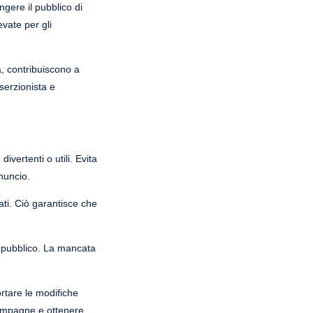
ngere il pubblico di
evate per gli
a, contribuiscono a
serzionista e
ivertenti o utili. Evita
nuncio.
zati. Ciò garantisce che
l pubblico. La mancata
rtare le modifiche
 campagne e ottenere