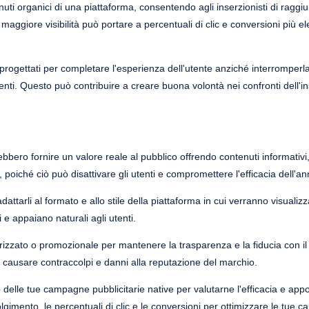
nuti organici di una piattaforma, consentendo agli inserzionisti di raggiu
aggiore visibilità può portare a percentuali di clic e conversioni più el
progettati per completare l'esperienza dell'utente anziché interromperl
enti. Questo può contribuire a creare buona volontà nei confronti dell'in
bbero fornire un valore reale al pubblico offrendo contenuti informativi, d
poiché ciò può disattivare gli utenti e compromettere l'efficacia dell'an
dattarli al formato e allo stile della piattaforma in cui verranno visualiz
 e appaiano naturali agli utenti.
izzato o promozionale per mantenere la trasparenza e la fiducia con i
 causare contraccolpi e danni alla reputazione del marchio.
elle tue campagne pubblicitarie native per valutarne l'efficacia e appo
lgimento, le percentuali di clic e le conversioni per ottimizzare le tue