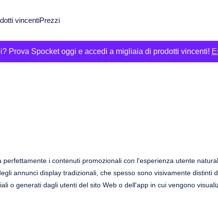
dotti vincenti
Prezzi
cili? Prova Spocket oggi e accedi a migliaia di prodotti vincenti!
Es
ra perfettamente i contenuti promozionali con l'esperienza utente natura
degli annunci display tradizionali, che spesso sono visivamente distinti 
iali o generati dagli utenti del sito Web o dell'app in cui vengono visualiz