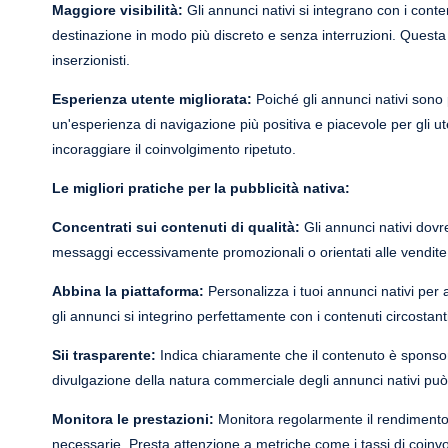
Maggiore visibilità:
Gli annunci nativi si integrano con i conte
destinazione in modo più discreto e senza interruzioni. Questa m
inserzionisti.
Esperienza utente migliorata:
Poiché gli annunci nativi sono 
un'esperienza di navigazione più positiva e piacevole per gli ut
incoraggiare il coinvolgimento ripetuto.
Le migliori pratiche per la pubblicità nativa:
Concentrati sui contenuti di qualità:
Gli annunci nativi dovre
messaggi eccessivamente promozionali o orientati alle vendite, 
Abbina la piattaforma:
Personalizza i tuoi annunci nativi per a
gli annunci si integrino perfettamente con i contenuti circostanti
Sii trasparente:
Indica chiaramente che il contenuto è sponsor
divulgazione della natura commerciale degli annunci nativi può
Monitora le prestazioni:
Monitora regolarmente il rendimento d
necessarie. Presta attenzione a metriche come i tassi di coinvo