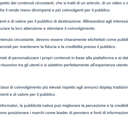
etto dei contenuti circostanti, che si tratti di un articolo, di un video o 
he li rende meno dirompenti e più coinvolgenti per il pubblico.
nti e di valore per il pubblico di destinazione. Allineandosi agli interess
turare la loro attenzione e stimolare il coinvolgimento.
ontenuto circostante, devono essere chiaramente etichettati come pubblic
ziali per mantenere la fiducia e la credibilità presso il pubblico.
isti di personalizzare i propri contenuti in base alla piattaforma e ai da
isuonino tra gli utenti e si adattino perfettamente all'esperienza utent
assi di coinvolgimento più elevati rispetto agli annunci display tradizio
enti e di valore per il pubblico.
nformativi, la pubblicità nativa può migliorare la percezione e la credibili
no posizionare i marchi come leader di pensiero e fonti di informazioni af