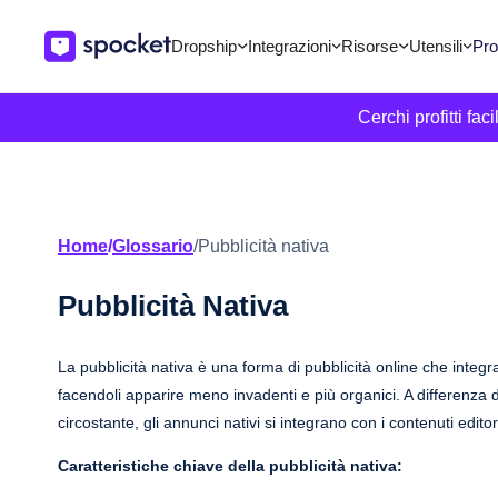
Dropship
Integrazioni
Risorse
Utensili
Pro
Cerchi profitti fa
Home
/
Glossario
/
Pubblicità nativa
Pubblicità Nativa
La pubblicità nativa è una forma di pubblicità online che integ
facendoli apparire meno invadenti e più organici. A differenza 
circostante, gli annunci nativi si integrano con i contenuti editor
Caratteristiche chiave della pubblicità nativa: