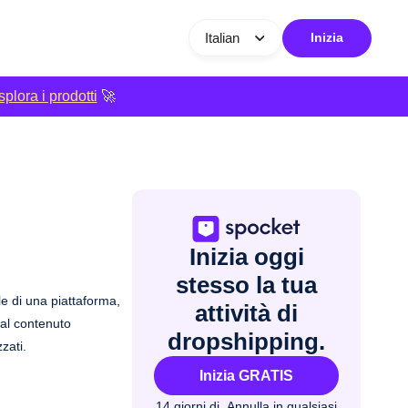
Italian
Inizia
plora i prodotti
🚀
Inizia oggi
stesso la tua
le di una piattaforma,
attività di
dal contenuto
dropshipping.
zati.
Inizia GRATIS
14 giorni di
Annulla in qualsiasi