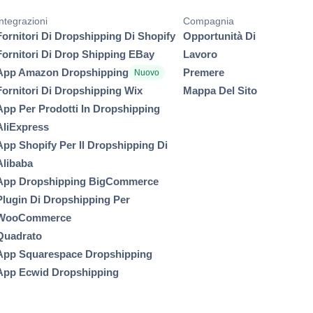
ntegrazioni
Compagnia
Fornitori Di Dropshipping Di Shopify
Opportunità Di
Fornitori Di Drop Shipping EBay
Lavoro
App Amazon Dropshipping
Premere
Nuovo
Fornitori Di Dropshipping Wix
Mappa Del Sito
App Per Prodotti In Dropshipping
AliExpress
App Shopify Per Il Dropshipping Di
Alibaba
App Dropshipping BigCommerce
Plugin Di Dropshipping Per
WooCommerce
Quadrato
App Squarespace Dropshipping
App Ecwid Dropshipping