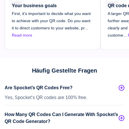
Your business goals
QR code u
First, it’s important to decide what you want
A larger Q
to achieve with your QR code. Do you want
further away
it to direct customers to your website, pr...
clearly and 
Read more
custome...
Häufig Gestellte Fragen
Are Spocket’s QR Codes Free?
Yes, Spocket’s QR codes are 100% free.
How Many QR Codes Can I Generate With Spocket’s
QR Code Generator?