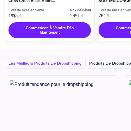
Criss Cross Black Sport...
SOUTIEN-GORGE
Coût de mise en vente
Prix de détail
Coût de mise en ven
19$
5,4
29$
1,4
7£
4,9
Commencez À Vendre Dès
Commenc
Maintenant
Les Meilleurs Produits De Dropshipping
Produits De Dropshipp